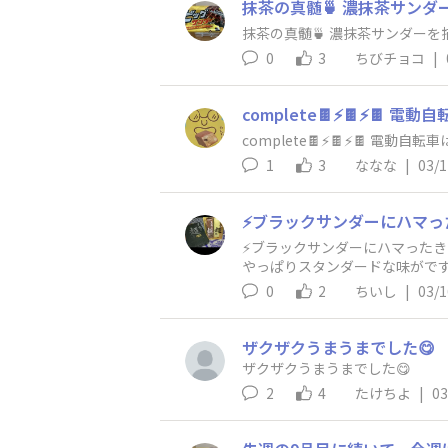
抹茶の真髄🍵 濃抹茶サンダ
抹茶の真髄🍵 濃抹茶サンダーを
0
3
ちびチョコ
|
complete🍫⚡️🍫⚡️🍫
complete🍫⚡️🍫⚡️🍫 電動
1
3
ななな
|
03/1
⚡ブラックサンダーにハマったきっかけ！ バイト
やっぱりスタンダードな味がですけど昔の黒のブ
前に午後の活
0
2
ちいし
|
03/1
ザクザクうまうまでした😋
ザクザクうまうまでした😋
2
4
たけちよ
|
03