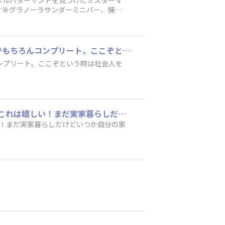
メルバターサンドを見つけたミスターマ
🎯グラノーラサンダーミニバー、捕獲
ガチャガチャ🎶ぜんぜんしないタイプなんだけどブラサンのことなら何でもやっちゃうよ^^もちろんコンプリート。ここぞという時は社会人を発揮させてもらった⭐️ガチャガチャの楽しさを知ってしまったーーー！！
ンプリート。ここぞという時は社会人を
ブラックサンダーワクザクファクトリー3回目🎶そしたら今まで見た事ない商品が！！！！これは嬉しい！まだ実家暮らしだけどいつか自分の家を持つようになった時に使いたい！即購入いたしました♥️
い！まだ実家暮らしだけどいつか自分の家