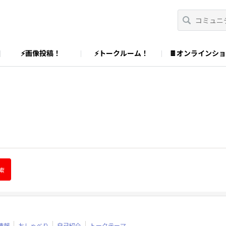
⚡画像投稿！
⚡トークルーム！
🍫オンラインシ
情報
おしゃべり
自己紹介
トークテーマ