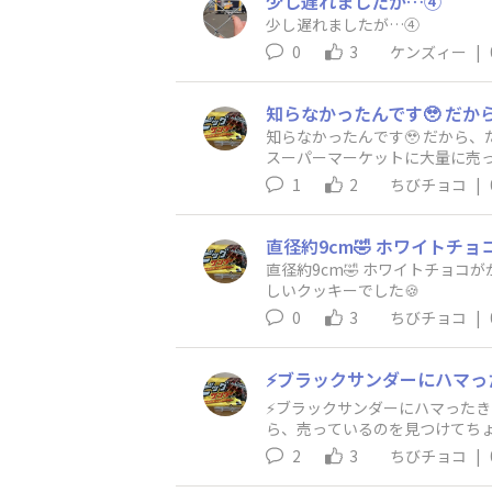
少し遅れましたが…④
少し遅れましたが…④
0
3
ケンズィー
|
知らなかったんです🥹 だから、たまたまなんです🥹 家から山を越えてさらに車を走ら
スーパーマーケットに大量に売っ
1
2
ちびチョコ
|
直径約9cm🤣 ホワイトチョ
しいクッキーでした🍪
0
3
ちびチョコ
|
⚡ブラックサンダーにハマったきっかけ！ 発売された当初はたまに買ってました。 一時期見なくなり、終売
ら、売っているのを見つけてちょっ
ブラックサンダーを投稿しまくっ
2
3
ちびチョコ
|
信をしてくれていたので、こち
って今に至ります🤣 ⚡お気に入りのフレーバーとお気に入りポイント！ 噛んだ時にザクザクだけではなくコリッと感があるアーモンドのサンダ