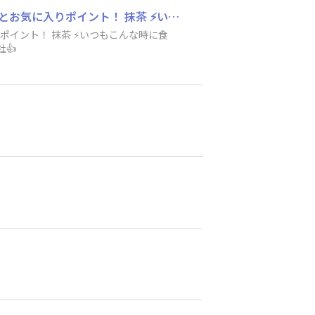
⚡ブラックサンダーにハマったきっかけ！ 遠足のお菓子で買った ⚡お気に入りのフレーバーとお気に入りポイント！ 抹茶 ⚡いつもこんな時に食べてる！ 家でまったり中、コーヒーorカフェオレ ⚡ブラックサンダー黒い秘密基地にひとこと！ 秘密結社👍️
社👍️