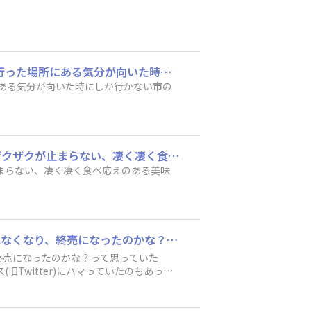
知らなかったんです🥹 だから、たまたまなんです🥹 家から山を越えてさらに車を走らせて行った場所にある気分が向いた時にしか行かない市のスーパーマーケットに大量に売ってたので、買っちゃったじゃないですか😤 再販ですか？
直径約9cm🤣 ホワイトチョコがかかって思ってた以上に硬さがあって、最初から最後までザクザクが止まらない、凄く凄く食べ応えのある美味しいクッキーでした🍪
止まらない、凄く凄く食べ応えのある美味
⚡ブラックサンダーにハマったきっかけ！ 発売された当初はたまに買ってました。 一時期見なくなり、終売になったのかな？って思っていたら、売っているのを見つけてちょっと再熱です😊 ガラケーからスマホを持つようになり、当時はエックス(旧Twitter)にハマっていたのもあってブラックサンダーを投稿しまくっていたら、当時のブラックサンダー公式さん(旧黒い広報室室長？)からフォローされて、コメントをする度に返信をしてくれていたので、こちらは一般人なのに無視せずにちゃんと返信してくれる立派な会社なんだなぁって思ったのでさらに買うようになって今に至ります🤣 ⚡お気に入りのフレーバーとお気に入りポイント！ 噛んだ時にザクザクだけではなくコリッと感があるアーモンドのサンダーとかナッツ系のサンダーがお気に入りです👍 ⚡いつもこんな時に食べてる！ 仕事の時の休憩時や寝る前に糖分は取らない方が良いと聞いたので仕事が休みの日の帰宅後(早朝)に食べる事が多いです😊 ⚡ブラックサンダー黒い秘密基地にひとこと！ 今まで同様に投稿していきたいと思ってるんで、よろしくお願いします🙇‍♂️
Twitter)にハマっていたのもあって
らフォローされて、コメントをする度に返
なぁって思ったのでさらに買うようにな