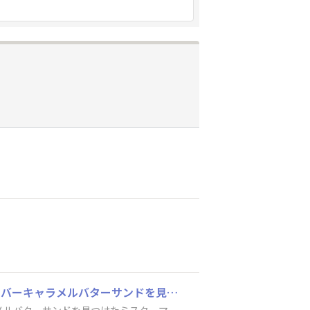
こちら発祥のディスカウント店がまたまたやってくれました😊前回、ブラックサンダーミニバーキャラメルバターサンドを見つけたミスターマックスなら、そろそろ売ってるかなぁ？🤔別件で行ってお菓子売り場を覗いたら、見事に予想が的中です🎯グラノーラサンダーミニバー、捕獲完了👍