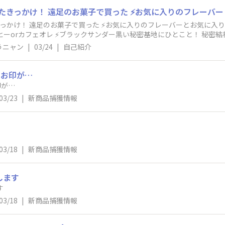
や寝る前に糖分は取らない方が良いと聞いたの
黒い秘密基地にひとこと！ 今まで同様に投稿していきたいと思っ
に入りのフレーバーとお気に入りポイント！ 抹茶 ⚡いつもこんな時に食
♂️
べてる！ 家でまったり中、コーヒーorカフェオレ ⚡ブラックサンダー黒い秘密基地にひとこと！ 秘密結
うニャン
|
03/24
|
自己紹介
️お印が…
っ‼️お印が…
03/23
|
新商品捕獲情報
03/18
|
新商品捕獲情報
します
す
03/18
|
新商品捕獲情報