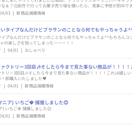
がまたまたやってくれました😊前回、ブラックサンダーミニバーキャラ
なぁ？🤔別件で行ってお菓子売り場を覗いたら、見事に予想が的中です
04/03
|
新商品捕獲情報
タイプなんだけどブラサンのことなら何でもやっちゃうよ^^もちろんコ
チャの楽しさを知ってしまったーーー！！
す
|
04/01
|
おしゃべり
トリー3回目🎶そしたら今まで見た事ない商品が！！！！これは嬉し
！即購入いたしました♥️
す
|
04/01
|
新商品捕獲情報
ア) いちご🍓 捕獲しました😊
ＭＩＬＫＭＡＮＩＡ(ミルクマニア) いちご🍓 捕獲しました😊
04/01
|
新商品捕獲情報