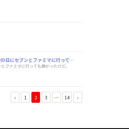
バニラ&チョコチップのサンダーを捕獲しましたよ😊 今回はすっかり発売日を忘れていて次の日にセブンとファミマに行っても無かったけど、ローソンにありました😊
ンとファミマに行っても無かったけど、
‹
1
2
3
…
14
›