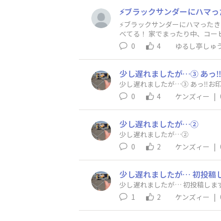
ーとかナッツ系のサンダーがお気に入りです👍 ⚡いつもこんな時に食べてる！ 仕事の時の休憩時
で仕事が休みの日の帰宅後(早朝)に食べる事が多いです😊 ⚡ブラックサンダー
⚡ブラックサンダーにハマったきっかけ！ 遠足のお菓子で買った ⚡お気
てるんで、よろしくお願いします🙇‍
0
4
ゆるし亭しゅ
少し遅れましたが…③ あっ‼
少し遅れましたが…③ あ
0
4
ケンズィー
|
少し遅れましたが…②
少し遅れましたが…②
0
2
ケンズィー
|
少し遅れましたが… 初投稿
少し遅れましたが… 初投稿しま
1
2
ケンズィー
|