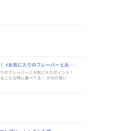
⚡ブラックサンダーにハマったきっかけ！ バイト先の人からすすめられたのがきっかけです！ ⚡お気に入りのフレーバーとお気に入りポイント！ やっぱりスタンダードな味がですけど昔の黒のブラックサンダーが好きでした。甘さひかえめで。 ⚡いつもこんな時に食べてる！ 夕方の買い物前に午後の活力に笑 ⚡ブラックサンダー黒い秘密基地にひとこと！ 20年くらい応援し続けてます。よろしくお願いします。
よろしくお願いします。