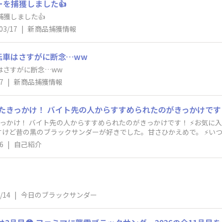
ーを捕獲しました👍
捕獲しました👍
03/17
|
新商品捕獲情報
 電動自転車はさすがに断念…ww
自転車はさすがに断念…ww
7
|
新商品捕獲情報
先の人からすすめられたのがきっかけです！ ⚡お気に入りのフレーバーとお気に入りポイント！
ラックサンダーが好きでした。甘さひかえめで。 ⚡いつもこんな時に食べてる！ 夕方の買い物
力に笑 ⚡ブラックサンダー黒い秘密基地にひとこと！ 20年くらい応援し続けてます。
6
|
自己紹介
/14
|
今日のブラックサンダー