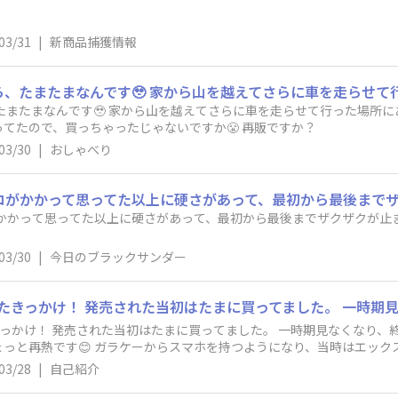
03/31
|
新商品捕獲情報
せて行った場所にある気分が向いた時にしか行かない市の
てたので、買っちゃったじゃないですか😤 再販ですか？
03/30
|
おしゃべり
コがかかって思ってた以上に硬さがあって、最初から最後までザクザクが
03/30
|
今日のブラックサンダー
になったのかな？って思っていた
と再熱です😊 ガラケーからスマホを持つようになり、当時はエックス(旧
ていたら、当時のブラックサンダー公式さん(旧黒い広報室室長？)か
03/28
|
自己紹介
らは一般人なのに無視せずにちゃんと返信してくれる立派な会社なんだ