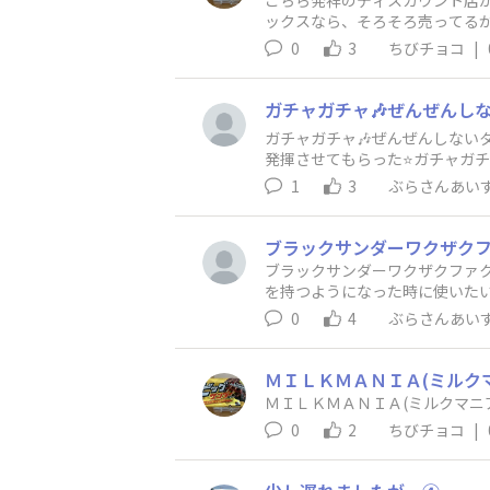
こちら発祥のディスカウント店
ックスなら、そろそろ売ってるか
完了👍
0
3
ちびチョコ
|
ガチャガチャ🎶ぜんぜんしない
発揮させてもらった⭐️ガチャガ
1
3
ぶらさんあい
ブラックサンダーワクザクファク
を持つようになった時に使いたい
0
4
ぶらさんあい
ＭＩＬＫＭＡＮＩＡ(ミルクマニ
0
2
ちびチョコ
|