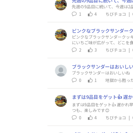
先週の9品目に続いて、今週は
先週の9品目に続いて、今週は2品
1
4
ちびチョコ
|
ピンクなブラックサンダークッキ
にいちご味が広がって、どこを食
はなくブラックでした🤣
2
3
ちびチョコ
|
ブラックサンダーはおいし
ブラックサンダーはおいしいね
0
1
地獄から甦っ
まずは9品目をゲット👍 遅か
つも、楽しみです😊
0
4
ちびチョコ
|