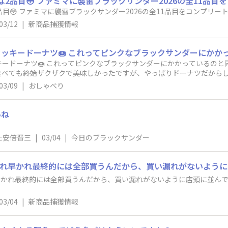
2品目😳 ファミマに襲雷ブラックサンダー2026の全11品目
目😳 ファミマに襲雷ブラックサンダー2026の全11品目をコンプリート
03/12
|
新商品捕獲情報
ードーナツ🍩 これってピンクなブラックサンダーにかかっているのと同
べても終始ザクザクで美味しかったですが、やっぱりドーナツだからしょう
03/09
|
おしゃべり
いね
た安倍晋三
|
03/04
|
今日のブラックサンダー
れ早かれ最終的には全部買うんだから、買い漏れがないように店頭に並んで
03/04
|
新商品捕獲情報