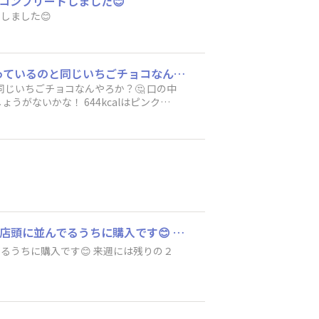
をコンプリートしました😊
しました😊
ピンクなブラックサンダークッキードーナツ🍩 これってピンクなブラックサンダーにかかっているのと同じいちごチョコなんやろか？🤔 口の中にいちご味が広がって、どこを食べても終始ザクザクで美味しかったですが、やっぱりドーナツだからしょうがないかな！ 644kcalはピンクではなくブラックでした🤣
じいちごチョコなんやろか？🤔 口の中
がないかな！ 644kcalはピンクで
まずは9品目をゲット👍 遅かれ早かれ最終的には全部買うんだから、買い漏れがないように店頭に並んでるうちに購入です😊 来週には残りの２つも、楽しみです😊
るうちに購入です😊 来週には残りの２