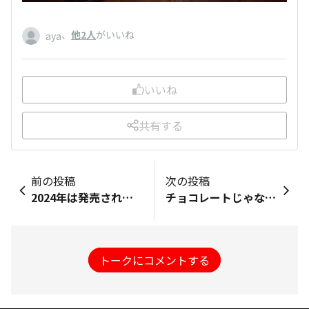
、
他2人
がいいね
aya
いいね
共有する
前の投稿
次の投稿
2024年は発売されなかったのかな❓️(2025Ver)他社の商品が写っちゃっててスミマセン🥵
チョコレートじゃないけど…新作なのかな❓️三ヶ月ぶりのブラックサンダーワク⚡️ザクファクトリーでGETしました豊橋エニシングのトートバッグです
トークにコメントする