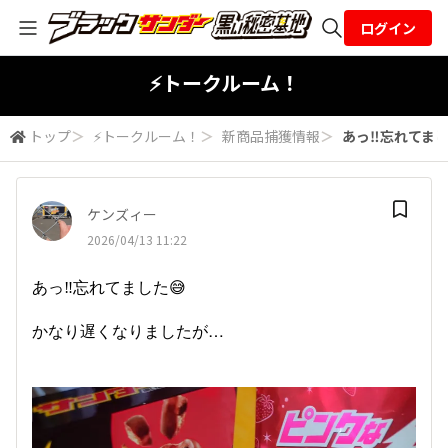
ログイン
全体検索
⚡トークルーム！
トップ
＞
⚡トークルーム！
＞
新商品捕獲情報
＞
あっ‼️忘れてま
検索
ケンズィー
2026/04/13 11:22
あっ‼️忘れてました😅
かなり遅くなりましたが…