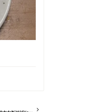
2024年は発売されなかったのかな❓️(2025Ver)他社の商品が写っちゃっててスミマセン🥵