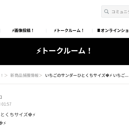
⚡画像投稿！
⚡トークルーム！
🍫オンラインシ
⚡トークルーム！
ム！
＞
新商品捕獲情報
＞
いちごのサンダーひとくちサイズ🍓⚡️ いちご...
コ
 01:57
くちサイズ🍓⚡️
⚡️