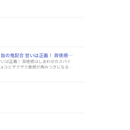
甘党さん必見！ ローソン限定 ブラックサンダー甘Max 練乳×生クリーム×バター 甘★甘★旨の鬼配合 甘いは正義！ 背徳感はしあわせのスパイス 甘さとザクザク食感で幸せ感じるミルキーな味わい ガツンとくる甘さなんだけど ミルキーで濃厚なチョコとザクザク食感が病みつきになる ミルク系のドリンクもいいし無糖ティーやブラックコーヒーにも合う美味しさ 一粒寝るだけでも甘さがしっかりあるから満足感あって美味しい 結構ザクザク感がある 発酵バター味好きな方好きだと思います 一口サイズだし食べやすい 見つけたら買ってみてー 黒い諜報員 ブラックサンダー ローソン限定 ブラックサンダー甘Max
しっかりあるから満足感あって美味しい
ブラックサンダ