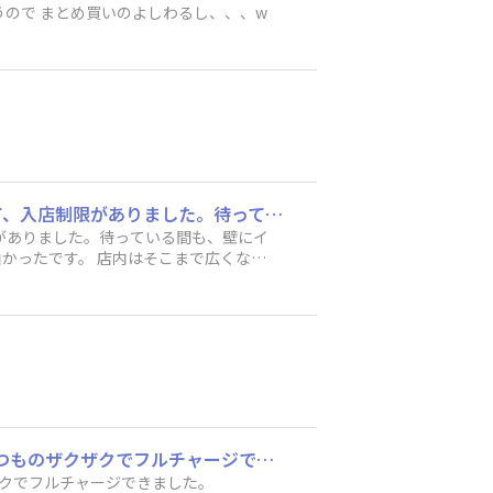
！！ あればあるほど、なくなってしまうので まとめ買いのよしわるし、、、w
豊橋の直売所！早速行ってきました！！ 日曜日の昼に行ったんですが、まあまあ混んでいて、入店制限がありました。待っている間も、壁にイラストが描かれていたり、ブラックサンダーがデザインされているヘルメットを着用できたりして、面白かったです。 店内はそこまで広くなかったですが、隅から隅までブラックサンダーだらけでした笑 地方限定のものも買えるので、日本一周をした気分になれます。 今の季節はバレンタインの特別商品がありました。 せっかくなので、Tシャツも買ってしまいました…笑 こんな商品あったんだ！っていうのもたくさんあって、面白かったです。 店員さんの紹介がとても上手で、同じ有楽製菓さんの商品も購入しました。 そんなこんなあり、12000円分購入させていただきました！！ サービスとして、業務用のチョコケーキ一袋と、来月から使えるブラックサンダー一箱と引換できる券をもらいました。購入金額が1000円上がるごとにおまけがアップグレードするそうです。商売が上手！！！ ブラックサンダーに埋まりたい！という方にオススメです😊
がありました。待っている間も、壁にイ
かったです。 店内はそこまで広くなか
した気分になれます。 今の季節はバレン
たんだ！っていうのもたくさんあって、
なあり、12000円分購入させていただ
引換できる券をもらいました。購入金額
まりたい！という方にオススメです😊
ウォーキングの途中で2個食べちゃいました。クッキーアイスそのもののおいしさから、いつものザクザクでフルチャージできました。
クでフルチャージできました。