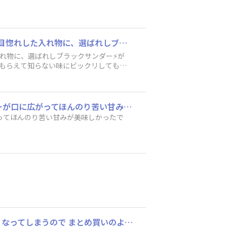
お誕生日を迎えた方に、わたしなりにおめでとサンダー⚡️を作ってプレゼントしました☺️一目惚れした入れ物に、選ばれしブラックサンダー⚡️が見事にシンデレラフィット✨✨✨初めに考えてた物よりも可愛く完成しました💖お渡しした時は、喜んでもらえて知らない味にビックリしてもらえました😁感想は食べたら伝えてくれてますwその方のおかあさんは、ブラックサンダー⚡️セットだと思ってくれたそうですwww 入れ物を大好きな雑貨屋さんに見に出掛けたのですが(市外のAEONさん)、お菓子売り場がある場所は、どんなブラックサンダー⚡️が売ってるのかなぁと、見に行くことはわたしのルーティン😅 こちらのAEONさんは、マンゴーサンダー⚡️販売前にも関わらず、売り場は確保されてこちらの商品は来週販売です❗️お楽しみに🎶の文字が…品切れですのPOPはよく見かけますが、販売前のご案内は初めて見ました。もしかしたら、ブラックサンダー⚡️ファンの担当者様なのかな？なんて、勝手に想像を膨らませておりました。 こちらのサイトを見ては色々な情報があって楽しみに拝見しております。わたしの投稿も見て下さった方、いいね👍️を下さった方、本当にありがとうございます🎶
れ物に、選ばれしブラックサンダー⚡️が
でもらえて知らない味にビックリしてもら
ってくれたそうですwww 入れ物を大好
クサンダー⚡️が売ってるのかなぁと、見
、売り場は確保されてこちらの商品は来週販
た。もしかしたら、ブラックサンダー⚡️
濃いザリッチしっとりガトーショコラ ザクザクは控えめだけど、しっとりとしたチョコレーが口に広がってほんのり苦い甘みが美味しかったです
ってほんのり苦い甘みが美味しかったで
芋けんぴとチロルを箱でいただきました。 やっぱりDaisoがお得！！ あればあるほど、なくなってしまうので まとめ買いのよしわるし、、、w