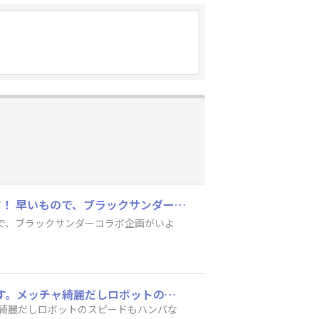
本日は木曜日ということで、24時からTBSラジオで「ハライチのターン！」が放送されます！ 早いもので、ブラックサンダーコラボ企画がいよいよ最終週となりました⚡️ radikoならまだ先週の放送も聞けますね📻️ ぜひ聞いてみてください❗️
ので、ブラックサンダーコラボ企画がいよ
行ってきました✨小雨の降る中（笑） TV等の取材も入ってました！ 工場見学も良かったです。メッチャ綺麗だしロボットのスピードもハンパない😮 スタンプラリーも有りました。 でも最終の目的はビッグサンダー🥰 まだ家に一箱あったけど、三箱追加しました（笑）