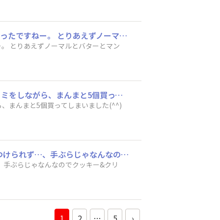
ミルクマニア、昨日、近所のセブイレにはありましたが、今日行ったファミマにはまだ無かったですねー。 とりあえずノーマルとバターとマンゴーを購入。
マン
「いやいやイチゴじゃなくて今日のおはようサンダーはミルクでしょ〜」という心のツッコミをしながら、まんまと5個買ってしまいました(^^) 詳しくは公式Xをご覧ください。 では、このあといただきます。
まんまと5個買ってしまいました(^^)
マンゴー味の発売日、 ということでファミマ→ローソン→ゼブイレに立ち寄ったものの見つけられず…、手ぶらじゃなんなのでクッキー&クリームを買いました。 先日、箱買いした桃もまだあるので今日はこれでしのぎます(^^;
、手ぶらじゃなんなのでクッキー&クリ
1
2
…
5
›