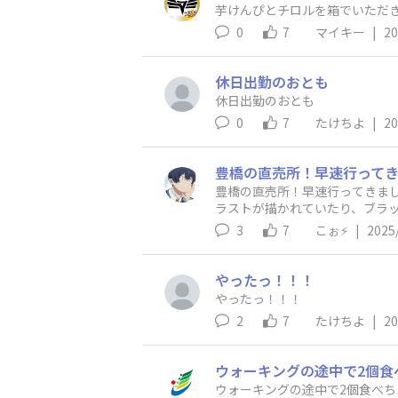
0
7
マイキー
|
20
休日出勤のおとも
休日出勤のおとも
0
7
たけちよ
|
20
豊橋の直売所！早速行ってきま
ラストが描かれていたり、ブラ
ったですが、隅から隅までブラッ
3
7
こぉ⚡️
|
2025
タインの特別商品がありました。
面白かったです。 店員さんの紹
きました！！ サービスとして
やったっ！！！
が1000円上がるごとにおまけ
やったっ！！！
2
7
たけちよ
|
20
ウォーキングの途中で2個食べ