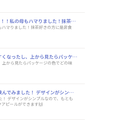
最近、抹茶の真髄にハマってます。 ほろ苦い抹茶がチョコと合わさって本当に美味しいです！！私の母もハマりました！抹茶好きの方に是非食べていただきたいです！！
もハマりました！抹茶好きの方に是非食
溢れていたブラックサンダーの治し方を変えたら収まりました。 これで冷蔵庫から取りやすくなったし、上から見たらパッケージの色でどの味かが一目瞭然。 選びやすくなったから整理した甲斐がありました😊
、上から見たらパッケージの色でどの味
お久しぶりです🙇‍♂️ ダイソーで買ったブラックサンダーのシールを切り取って、スマホ裏に挟んでみました！ デザインがシンプルなので、もともとあったステッカーとも相性が抜群で最高です✨ 日常生活でみんなにちょっぴりブラックサンダーオタクアピールができます🙌
した！ デザインがシンプルなので、もとも
アピールができます🙌