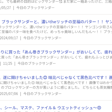
い😮 スタンプラリーも有りました。 でも最終の目的はビッグサンダー🥰 まだ家に一箱あった
/05/27
|
今日のブラックサンダー
ラックサンダーと、濃いtheリッチの至福のバター！！ ヤンゴン少将
て至福のバター味を食べたけど、めっちゃ美味しいんだもん〜！！ ブ
2024/09/17
|
今日のブラックサンダー
に買った「あん巻きブラックサンダー」がおいしくて、疲れもふっとび
|
11/25
|
今日のブラックサンダー
遂に開けちゃいました😊 味比べじゃなくて黒色比べです！ 画像ではわ
！のブロックサンダーの方が黒いように感じました。 どちらとも蒸気機
2025/07/06
|
今日のブラックサンダー
、付箋、シール、マステ、ファイル＆ ウエットティッシュ〜😍