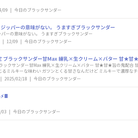
4/09
|
今日のブラックサンダー
ジッパーの意味がない。 うますぎブラックサンダー
パーの意味がない。 うますぎブラックサンダー
|
12/09
|
今日のブラックサンダー
 ミルキーで濃厚なチョコとザクザク食感が病みつきになる
糖ティーやブラックコーヒーにも合う美味しさ 一粒寝るだけでも甘さが
|
2025/02/18
|
今日のブラックサンダー
な方好きだと思います 一口サイズだし食べやすい 見つけたら買ってみてー 黒い諜報員 
ー甘Max
️🍫
/03
|
今日のブラックサンダー