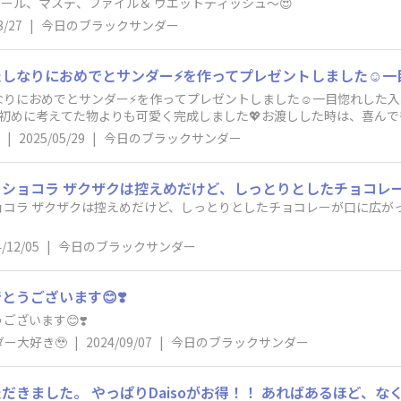
箋、シール、マステ、ファイル＆ ウエットティッシュ〜😍
3/27
|
今日のブラックサンダー
りにおめでとサンダー⚡️を作ってプレゼントしました☺️一目惚れした入
初めに考えてた物よりも可愛く完成しました💖お渡しした時は、喜ん
てくれてますwその方のおかあさんは、ブラックサンダー⚡️セットだと思
|
2025/05/29
|
今日のブラックサンダー
ですが(市外のAEONさん)、お菓子売り場がある場所は、どんなブラッ
😅 こちらのAEONさんは、マンゴーサンダー⚡️販売前にも関わらず
が…品切れですのPOPはよく見かけますが、販売前のご案内は初めて見まし
おりました。 こちらのサイトを見ては色々な情報があって楽しみに拝見しており
ョコラ ザクザクは控えめだけど、しっとりとしたチョコレーが口に広が
た方、いいね👍️を下さった方、本当にありがとうございます🎶
/12/05
|
今日のブラックサンダー
うございます😊❣️
ざいます😊❣️
ー大好き🥹
|
2024/09/07
|
今日のブラックサンダー