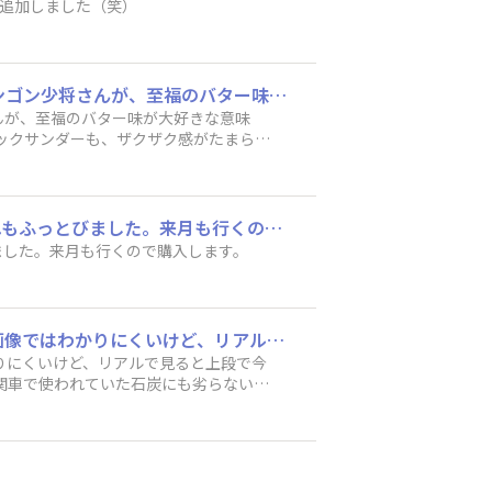
けど、三箱追加しました（笑）
めっちゃ美味しかった〜！！ ブラックサンダーと、濃いtheリッチの至福のバター！！ ヤンゴン少将さんが、至福のバター味が大好きな意味が、わかった気がします。 初めて至福のバター味を食べたけど、めっちゃ美味しいんだもん〜！！ ブラックサンダーも、ザクザク感がたまらないです！！ ハマりそう(´艸｀)
さんが、至福のバター味が大好きな意味
ラックサンダーも、ザクザク感がたまらな
仕事で豊橋から新幹線での帰りに買った「あん巻きブラックサンダー」がおいしくて、疲れもふっとびました。来月も行くので購入します。
ました。来月も行くので購入します。
1年4ヶ月と4ヶ月の時を経て、遂に開けちゃいました😊 味比べじゃなくて黒色比べです！ 画像ではわかりにくいけど、リアルで見ると上段で今年発売された史上最も黒すぎ！！のブロックサンダーの方が黒いように感じました。 どちらとも蒸気機関車で使われていた石炭にも劣らない真っ黒クロでした😊
かりにくいけど、リアルで見ると上段で今
関車で使われていた石炭にも劣らない真