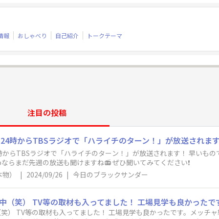
情報
おしゃべり
自己紹介
トークテーマ
注目の投稿
時からTBSラジオで「ハライチのターン！」が放送されます！ 早いも
koならまだ先週の放送も聞けますね📻️ ぜひ聞いてみてください❗️
本物）
|
2024/09/26
|
今日のブラックサンダー
 工場見学も良かったです。メッチャ綺麗だしロボットのスピードもハンパな