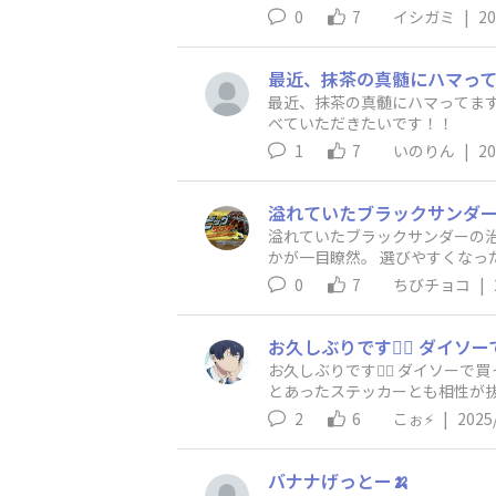
0
7
イシガミ
|
20
最近、抹茶の真髄にハマってま
べていただきたいです！！
1
7
いのりん
|
20
溢れていたブラックサンダーの
かが一目瞭然。 選びやすくなっ
0
7
ちびチョコ
|
お久しぶりです🙇‍♂️ ダイ
とあったステッカーとも相性が抜
2
6
こぉ⚡️
|
2025
バナナげっとー🍌