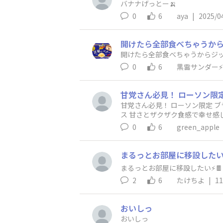
バナナげっとー🍌
0
6
aya
|
2025/0
開けたら全部食べちゃうから
開けたら全部食べちゃうからジッ
0
6
黒雷サンダー⚡️
甘党さん必見！ ローソン限定 ブラックサンダー甘Max 練乳×生クリーム×バター 甘★甘★旨の鬼配合 甘いは正義！ 背徳感はしあわせのスパイ
ス 甘さとザクザク食感で幸せ感じるミルキーな味わい ガツンとくる甘さなんだけど
ミルク系のドリンクもいいし無
0
6
green_apple
結構ザクザク感がある 発酵バター味好き
ー ローソン限定 ブラックサンダ
まるっとお部屋に移設したい⚡
まるっとお部屋に移設したい⚡️🍫
2
6
たけちよ
|
11
おいしっ
おいしっ