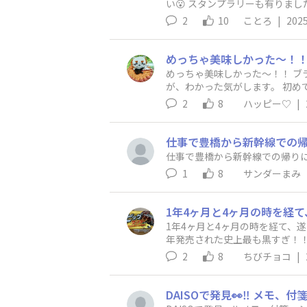
2
10
ことろ
|
2025
めっちゃ美味しかった〜！！ ブ
が、わかった気がします。 初め
いです！！ ハマりそう(´艸｀)
2
8
ハッピー♡
|
仕事で豊橋から新幹線での帰り
1
8
サンダーまみ
1年4ヶ月と4ヶ月の時を経て、
年発売された史上最も黒すぎ！
っ黒クロでした😊
2
8
ちびチョコ
|
DAISOで発見👀‼️ メモ