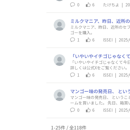
0
6
たけちよ
|
20
ミルクマニア、昨日、近所のセブイレには
ゴーを購入。
1
6
ISSEI
|
2025/
「いやいやイチゴじゃなくて今日
1
6
ISSEI
|
2025/
マンゴー味の発売日、 という
ームを買いました。 先日、箱買
0
6
ISSEI
|
2025/
1-25件 / 全118件