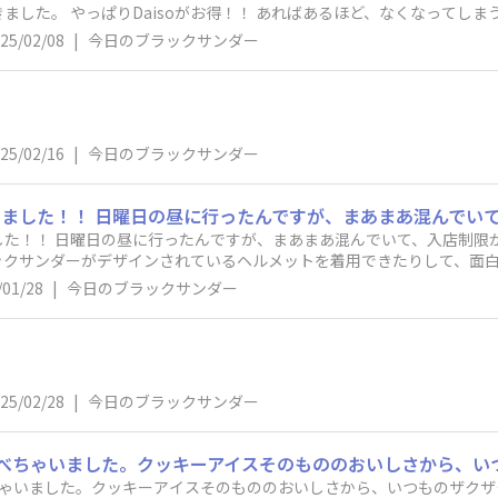
芋けんぴとチロルを箱でいただきました。 やっぱりDaisoがお得
25/02/08
|
今日のブラックサンダー
25/02/16
|
今日のブラックサンダー
した！！ 日曜日の昼に行ったんですが、まあまあ混んでいて、入店制限
ックサンダーがデザインされているヘルメットを着用できたりして、面白
クサンダーだらけでした笑 地方限定のものも買えるので、日本一周を
/01/28
|
今日のブラックサンダー
 せっかくなので、Tシャツも買ってしまいました…笑 こんな商品あっ
介がとても上手で、同じ有楽製菓さんの商品も購入しました。 そんなこん
、業務用のチョコケーキ一袋と、来月から使えるブラックサンダー一箱と
がアップグレードするそうです。商売が上手！！！ ブラックサンダーに埋
25/02/28
|
今日のブラックサンダー
ちゃいました。クッキーアイスそのもののおいしさから、いつものザクザ