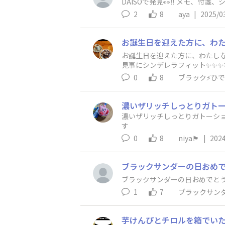
DAISOで発見👀‼️ メモ、付
2
8
aya
|
2025/0
お誕生日を迎えた方に、わたしな
見事にシンデレラフィット✨✨✨
えました😁感想は食べたら伝え
0
8
ブラック⚡️ひで
きな雑貨屋さんに見に出掛けたの
に行くことはわたしのルーティン
売です❗️お楽しみに🎶の文字
ファンの担当者様なのかな？なんて、勝手に想像を膨らませて
濃いザリッチしっとりガトーシ
ます。わたしの投稿も見て下さっ
す
0
8
niya🏴
|
2024
ブラックサンダーの日おめでと
ブラックサンダーの日おめでとうご
1
7
ブラックサンダ