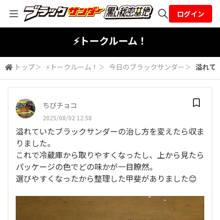
ログイン
全体検索
⚡トークルーム！
トップ
＞
⚡トークルーム！
＞
今日のブラックサンダー
＞
溢れて
検索
ちびチョコ
2025/08/02 12:58
溢れていたブラックサンダーの治し方を変えたら収ま
りました。
これで冷蔵庫から取りやすくなったし、上から見たら
パッケージの色でどの味かが一目瞭然。
選びやすくなったから整理した甲斐がありました😊