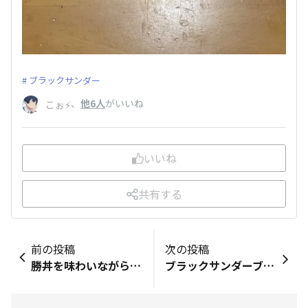
ブラックサンダー
、
他6人
がいいね
こぉ⚡️
いいね
共有する
前の投稿
次の投稿
勝丼を味わいながら（外部ＬＩＮＫどうぞ）： www.sej.co.jp/products/a/item/046236/ www.family.co.jp/goods/obento/0730358.html
ブラックサンダーブラックモンブランアイスがスーパーでの販売も開始されましたね。 ブラックモンブランが前回コラボしたアイス(ノーコーヒー)は福岡の企業なのに家の近くのトライアル(福岡発のスーパー)では販売してなかったけどブラックサンダーブラックモンブランは売ってました😊 やっぱりコンビニで買うよりスーパーの方が安いですね👍