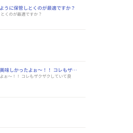
のように保管しとくのが最適ですか？
しとくのが最適ですか？
初めて紫いものサンダーを買ったよ〜！！ (´艸｀) ホントにいーもんできたので、めっちゃ美味しかったよぉ〜！！ コレもザクザクしていて良い感じでした。
たよぉ〜！！ コレもザクザクしていて良