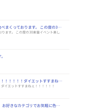
黒雷30周年おめでとう御座います！🎉 15年来愛食してますが、未だ飽き足らず新作&再販食べまくっております。 この度の30楽雷イベント楽しみにしながら日々過ごして参ります。
おります。 この度の30楽雷イベント楽し
す。
北海道限定・白いブラックサンダーとミルク味のブラックサンダーがだいすきだぁ！！！！！！！！！！ダイエットすすまねぇ！！！！！！
！ダイエットすすまねぇ！！！！！！
こんにちは！ トークルームを設置いたしました！ カテゴリをいくつか分けてみましたので、お好きなカテゴリでお気軽に色々投稿してみてください⚡ ぜひ、いいねなどもご活用いただきたいです👍 ちなみにカテゴリは随時追加などしていきたいと思います！ こんなのがあったらいいな！というテーマとかがあれば教えてください！