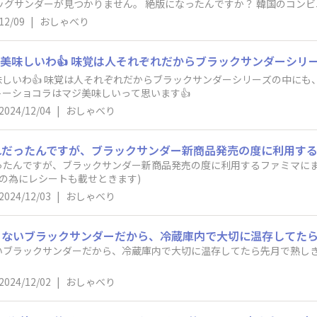
ッグサンダーが見つかりません。 絶版になったんですか？ 韓国のコン
。
12/09
|
おしゃべり
しいわ👍 味覚は人それぞれだからブラックサンダーシリーズの中にも、
ーショコラはマジ美味しいって思います👍
2024/12/04
|
おしゃべり
ったんですが、ブラックサンダー新商品発売の度に利用するファミマにま
拠の為にレシートも載せときます)
2024/12/03
|
おしゃべり
ブラックサンダーだから、冷蔵庫内で大切に温存してたら先月で熟しきってま
2024/12/02
|
おしゃべり