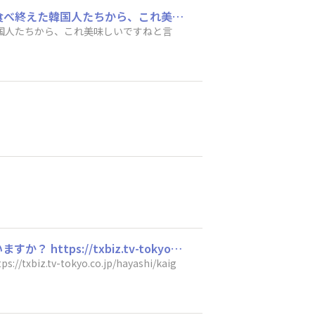
韓国出張時の現地法人メンバーへのお土産としてブラックサンダーを持っていきました。 食べ終えた韓国人たちから、これ美味しいですねと言われたお土産はブラックサンダーが初めてでした！！
国人たちから、これ美味しいですねと言
テレ東Bizの林会議#1に出演されたんですか？ 見たいけど有料か・・・気になる。 見た人いますか？ https://txbiz.tv-tokyo.co.jp/hayashi/kaigi/post_304302