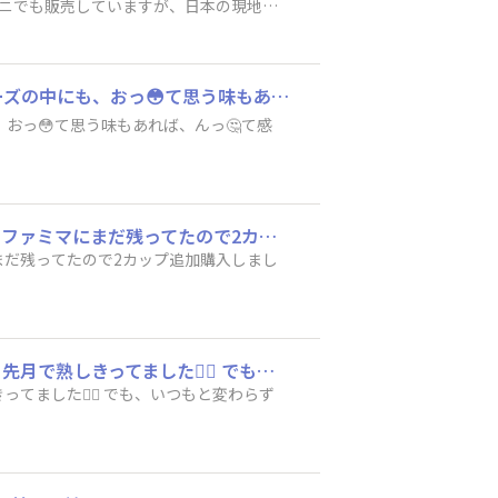
ビニでも販売していますが、日本の現地で
毎年食べてるけど、やっぱり美味しいわ👍 味覚は人それぞれだからブラックサンダーシリーズの中にも、おっ😳て思う味もあれば、んっ🤔て感じる味もあるけど、しっとりガトーショコラはマジ美味しいって思います👍
おっ😳て思う味もあれば、んっ🤔て感
昨年は秋が来る前に売り切れだったんですが、ブラックサンダー新商品発売の度に利用するファミマにまだ残ってたので2カップ追加購入しました。 (嘘は言ってないとゆう証拠の為にレシートも載せときます)
だ残ってたので2カップ追加購入しまし
こちらではなかなか手に入らないブラックサンダーだから、冷蔵庫内で大切に温存してたら先月で熟しきってました🙇‍♂️ でも、いつもと変わらずの美味しさでした😋
した🙇‍♂️ でも、いつもと変わらず