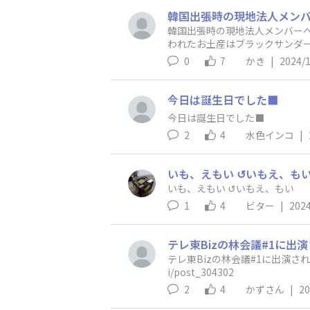
韓国出張時の現地法人メンバー
われたお土産はブラックサンダ
0
7
かき
|
2024/
今日は誕生日でした⬛
今日は誕生日でした⬛
2
4
水色インコ
|
いも、えもい ↺いもえ、も
いも、えもい ↺いもえ、もい
1
4
ビター
|
2024
テレ東Bizの林会議#1に出演されたんですか？ 見たいけど
i/post_304302
2
4
かずさん
|
20