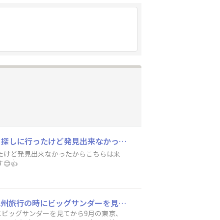
僕の時代はガチャガチャって言ってたから今でも僕はガチャガチャと言ってます！ さっそく探しに行ったけど発見出来なかったからこちらは来週辺りにはきっと🤔 僕にとっては初のブラックサンダーガチャガチャだから、どれが出てもオッケーです😊👍
たけど発見出来なかったからこちらは来
👍
ビッグサンダーは扱わないのですか？ 韓国でブラックサンダーを愛する人です。 3月の北九州旅行の時にビッグサンダーを見てから9月の東京、12月の静岡まで調べましたがビッグサンダーが見つかりません。 絶版になったんですか？ 韓国のコンビニでも販売していますが、日本の現地では見かけないので気になります。