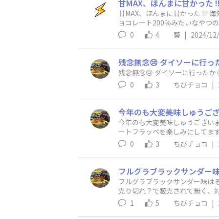
甘MAX、ほんまに甘かった !!! 海外のお菓子みたいだけど、それと比べると日本人向けに少々甘さを控えめにしてあるのかなー?🤔 個人的にはチ
ョコレート200％みたいなやつの方が好きだった。うーーん。 スイーツ男
る商品なのかなあ、？ 一応若年層? こんなに甘いのであれば、コーヒーにディップするとチョコがちょうどよく溶け、甘さ
0
4
葵
|
2024/12
いった強みを持った商品として売り出した方がいいかもしれない。 そ
新しい商品を考えるという思考
残念無念😢 ダイソーに行った
0
3
ちびチョコ
|
今年のも大変美味しゅうございま
ートフラッペを楽しみにしてます
ときをありがとうございました🙇‍♂
0
3
ちびチョコ
|
フルグラブラックサンダー味はそ
売り切れ？で販売されて無く、対
がイオンが最大手なんでやっぱ
1
5
ちびチョコ
|