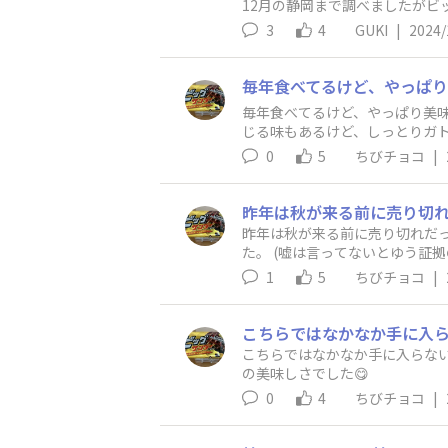
12月の静岡まで調べましたがビ
は見かけないので気になります
3
4
GUKI
|
2024/
毎年食べてるけど、やっぱり美味
じる味もあるけど、しっとりガト
0
5
ちびチョコ
|
昨年は秋が来る前に売り切れだ
た。 (嘘は言ってないとゆう証
1
5
ちびチョコ
|
こちらではなかなか手に入らない
の美味しさでした😋
0
4
ちびチョコ
|