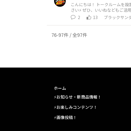
こんにちは！ トークルームを設
さい⚡ ぜひ、いいねなどもご活用いただきたいです👍 ちなみにカテゴリは随時追加な
というテーマとかがあれば教え
2
13
ブラックサン
76-97件 / 全97件
ホーム
⚡お知らせ・新商品情報！
⚡お楽しみコンテンツ！
⚡画像投稿！