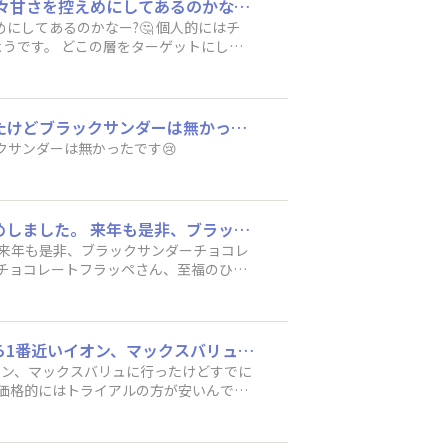
甘MAX、ほんまに甘かった !!! 海外のお菓子みたいだけど、それと比べると日本人向けに少々甘さを控えめにしてあるのかなー?🤔 個人的にはチョコレート200％みたいなやつの方が好きだった。うーーん。 スイーツ男子高校生にはちょい甘すぎたようです。 どこの層をターゲットにしてる商品なのかなあ、？ 一応若年層? こんなに甘いのであれば、コーヒーにディップするとチョコがちょうどよく溶け、甘さが絶妙になる！ といった強みを持った商品として売り出した方がいいかもしれない。 それかあえてコーヒーにあう、大人サンダーを作る、とか。 文字をいじって新しい商品を考えるという思考を踏むのであれば、「サンダー」→「さんだあ」 で小豆味とかフルーツジュース味とかが面白そう。
ジュース味とかが面白そう。
残念無念😢 ダイソーに行ったからお菓子売り場を覗いたら、コラボのチロルチョコはあったけどブラックサンダーは無かったです😢
クサンダーは無かったです😢
今年のも大変美味しゅうございました😊 まだ売ってるファミマがあったので最後に買い納めしました。 来年も是非、ブラックサンダーチョコレートフラッペを楽しみにしてますので発売の方、よろしくお願い致します🙇‍♂️ 今年度のブラックサンダーチョコレートフラッペさん、至福のひとときをありがとうございました🙇‍♂️
 来年も是非、ブラックサンダーチョコレ
ーチョコレートフラッペさん、至福のひと
フルグラブラックサンダー味はそろそろ売り切れのお店もあるみたいですね。 昨日に家から1番近いイオン、マックスバリュに行ったけどすでに売り切れ？で販売されて無く、対照的だったのはトライアル。 こちらはまだまだ沢山販売してました。 価格的にはトライアルの方が安いんですがイオンが最大手なんでやっぱり皆さん、まずはイオンに行くんでしょうねって思いました。
オン、マックスバリュに行ったけどすでに
 価格的にはトライアルの方が安いんです