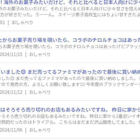
子高校生にはちょい甘すぎたようです。 どこの層をターゲットにして
が絶妙になる！ と
/01
|
おしゃべり
れかあえてコーヒーにあう、大人サンダーを作る、とか。 文字をいじって
を踏むのであれば、「サンダー」→「さんだあ」 で小豆味とかフルーツ
からお菓子売り場を覗いたら、コラボのチロルチョコはあったけどブラッ
2024/11/15
|
おしゃべり
した😊 まだ売ってるファミマがあったので最後に買い納めしました。
ので発売の方、よろしくお願い致します🙇‍♂️ 今年度のブラックサンダ
️
2024/11/12
|
おしゃべり
ろそろ売り切れのお店もあるみたいですね。 昨日に家から1番近いイ
照的だったのはトライアル。 こちらはまだまだ沢山販売してました。
り皆さん、まずはイオンに行くんでしょうねって思いました。
2024/11/06
|
おしゃべり