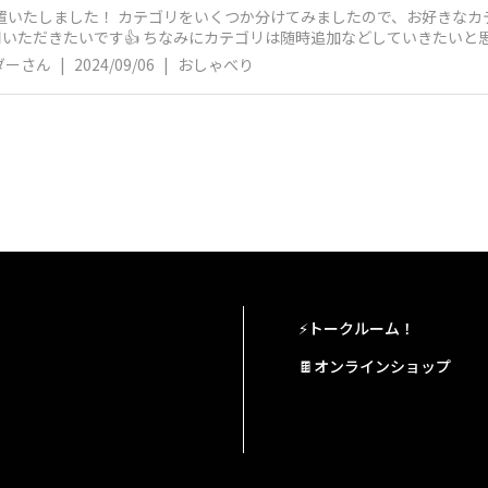
置いたしました！ カテゴリをいくつか分けてみましたので、お好きな
どしていきたいと思います！ こんなのがあったらいいな！
てください！
ダーさん
|
2024/09/06
|
おしゃべり
⚡トークルーム！
🍫オンラインショップ