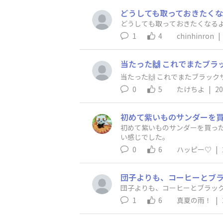
どうしても取っておきたくな
どうしても取っておきたくなるよ
1
4
chinhinron
|
当たった🙌 これでまたブラ
当たった🙌 これでまたブラック
0
5
たけちよ
|
20
初めて紫いものサンダーを買った
い感じでした。
0
6
ハッピー♡
|
団子よりも、コーヒーとブ
団子よりも、コーヒーとブラッ
1
6
真夏の雨！
|