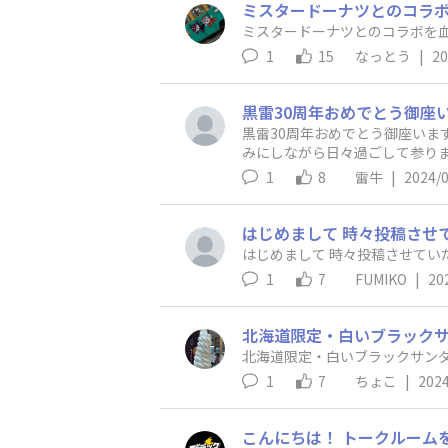
ミスタードーナツとのコラ
ミスタードーナツとのコラボを
1
15
なっとう
|
20
黒雷30周年おめでとう御座いま
みにしながら日々過ごして参り
1
8
雷牛
|
2024/
はじめまして 時々投稿させ
はじめまして 時々投稿させてい
1
7
FUMIKO
|
20
北海道限定・白いブラックサン
1
7
ちょこ
|
2024