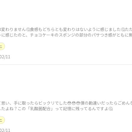
変わりません🤔食感もどちらとも変わりはないように感じました🤔た
うに感じたのと、チョコケーキのスポンジの部分のパサつき感がともに
す😊
ニ
02/11
て思い、手に取ったらビックリでした😳😳😳僕の勘違いだったらごめん
たよね？この「乳酸菌配合」って記憶に残ってるんですよ🤔
ニ
02/11