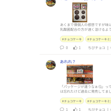
あくまで僕個人の感想ですが味は
乳酸菌配合の方が速く溶けるよ
ちらとも美味しかったのは確かで
チョコケーキ
チョコケーキミ
0
1
ちびチョコ
|
あれれ？
「パッケージが違うなぁ🤔」っ
は忘れたけど過去に発売してまし
チョコケーキ
チョコケーキミ
1
1
ちびチョコ
|