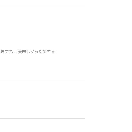
コケーキで癒しのひとときを、させていただきました😊 ほっこりしますね。 美味しかったです☺️