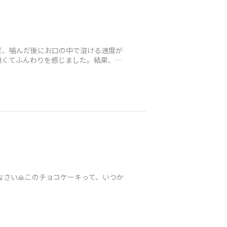
だ、噛んだ後にお口の中で溶ける速度が
無くてふんわりを感じました。結果、ど
なさい🙏このチョコケーキって、いつか