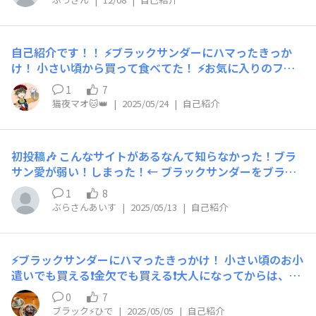
の近くだった事に驚きました。 その時気付いていれば〜
今度久しぶりに行ってみようかな♪ ⚡ブラックサンダーに
ハマったきっかけ！ 幼少期から時々食べてましたが、 ロ
自己紹介です！！ ⚡ブラックサンダーにハマったきっか
ーソンのアプリで毎月貰っていたのをきっかけに、食べる
け！ 小さい頃から買って食べてた！ ⚡お気に入りのフレ
ようになりました！ ⚡お気に入りのフレーバーとお気に入
ーバーとお気に入りポイント！ ブラックサンダー⚡️ …王
りポイント！ ホワイトが好きです。 元々、ホワイトチョ
1
7
道！ザクザク感が好き!! ブラックサンダー×チロルチョコ
コが好きだから。 ⚡いつもこんな時に食べてる！ コンビ
猫夜マオ🐱👑
|
2025/05/24
|
自己紹介
milk🐄⚡️ …ホイップクリームみたいに甘いけどちゃんとブ
ニで買ってきたら。食べてます。 ⚡ブラックサンダー黒い
ラックサンダー!! クッキー&クリームサンダーに近いか
秘密基地にひとこと！ ぶっさん ぶっ→ブラック🐦‍⬛ さん
な？ 柿の種サンダー🥜⚡️ …甘いのと辛いのがぐっとくる
→サンダー ぶっさんです！よろしくお願いします🤲
初投稿🎶 こんなサイトがあるなんて知らなかった！ブラ
感じが好き!! ブラックサンダーアイスチョコミント🌿⚡️
サン愛が弱い！しまった！← ブラックサンダーをブラサ
…ブラックサンダーらしいザクザク感もあって中にはチョ
ンと略して周りに布教しています。(笑) 本当に大好き！中
コミントのクリーム？汁？みたいなのが溢れてきてお気に
1
8
学時代に友達が食べていたのを一緒に食べたのが私のブラ
入り💕チョコミント味のブラックサンダーもいつか出てほ
ぶらさんあいす
|
2025/05/13
|
自己紹介
サン人生の始まり。 まじであの友達には感謝しかね
しい〜！ ⚡いつもこんな時に食べてる！ ストレス溜まっ
え。。︎^_^ プライベートのインスタ垢でもブラサンのこ
たとき、新作が出たとき！ ⚡ブラックサンダー黒い秘密基
と載せまくってます🤣 よろしくお願いします！
地にひとこと！ ここの存在を最近知って登録しまし
⚡ブラックサンダーにハマったきっかけ！ 小さい頃のお小
た！！猫夜マオです！三度の飯よりブラックサンダーがす
遣いでも買える❗️金欠でも買える❗️大人になってからは、直
きです💕 仲良くしてくれたらうれしいです⚡️
営店(東京も夢工場も)に行ってみて、自分の知らない商品
0
7
に出会い、更に虜になりました💖 ⚡お気に入りのフレーバ
ブラック⚡️ひで
|
2025/05/05
|
自己紹介