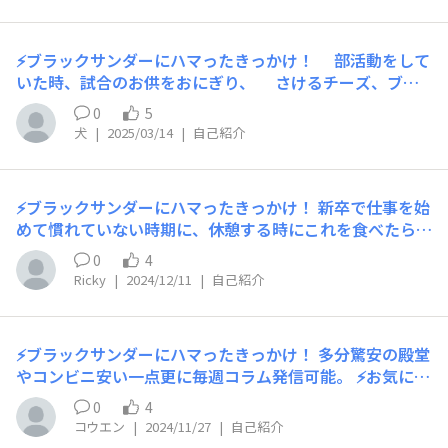
こんな時に食べてる！ 疲れた時！ ⚡ブラックサンダー黒
い秘密基地にひとこと！ これからもいっぱい食べよう！
⚡ブラックサンダーにハマったきっかけ！ 部活動をして
いた時、試合のお供をおにぎり、 さけるチーズ、ブラ
ックサンダーにしていたことから。 ⚡お気に入りのフレー
0
5
バーとお気に入りポイント！ 柿の種サンダー、ザクザ
犬
|
2025/03/14
|
自己紹介
ク感マシマシなのが好きです！ ⚡いつもこんな時に食べて
る！ お昼ご飯の後に食べてます！ ⚡ブラックサンダー
黒い秘密基地にひとこと！ みなさん仲良くしてくださ
⚡ブラックサンダーにハマったきっかけ！ 新卒で仕事を始
い！
めて慣れていない時期に、休憩する時にこれを食べたら落
ち着けるってお菓子を探していて、ふと食べてみたらハマ
0
4
りました! ⚡お気に入りのフレーバーとお気に入りポイン
Ricky
|
2024/12/11
|
自己紹介
ト！ 至福のバター味 他よりしっとりしているのが好きで
す ⚡いつもこんな時に食べてる！ 仕事の休憩時間に ⚡ブラ
ックサンダー黒い秘密基地にひとこと！ もっとブラック
⚡ブラックサンダーにハマったきっかけ！ 多分驚安の殿堂
サンダーを楽しめるようになりたいです!
やコンビニ安い一点更に毎週コラム発信可能。 ⚡お気に入
りのフレーバーとお気に入りポイント！ 白いブラックサ
0
4
ンダー、初訪空港免税お店とても気に入り。 ⚡いつもこん
コウエン
|
2024/11/27
|
自己紹介
な時に食べてる！ 毎木曜日画像投稿の時楽しい食べま