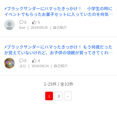
たい&聞きたいです👀よろしくお願いします！
いを入れたい時、金欠時の非常食、新商品とコラボレーシ
⚡ブラックサンダーにハマったきっかけ！ 小学生の時に
ョンの発売時 ⚡ブラックサンダー黒い秘密基地にひとこ
イベントでもらったお菓子セットに入っていたのを何気な
と！ いろんな情報楽しみにしています
く食べたときから。一口目に感じた最大瞬間風速を今でも
0
5
ずっと覚えています。 ⚡お気に入りのフレーバーとお気に
bon
|
2024/09/25
|
自己紹介
入りポイント！ 京都のおたべとコラボした抹茶のサン
ダー 濃い抹茶と甘いビスケット・チョコレートが絶妙
にマッチしていて好き。ココアビスケットの苦みが両者の
⚡ブラックサンダーにハマったきっかけ！ もう何歳だった
後押しをしていていくらでも食べられる。 ⚡いつもこんな
か覚えていないけれど、お子供の頃親が買ってきてくれ
時に食べてる！ 毎月新作や期間限定が出たときは必ず
て、あまりの美味しさに感動したのを覚えています！今だ
購入。あとは自分へのご褒美として。 ⚡ブラックサンダー
0
4
食べる度に感動しています！ ⚡お気に入りのフレーバーと
黒い秘密基地にひとこと！ 自分だけのブラックサンダ
よひ
|
2024/09/24
|
自己紹介
お気に入りポイント！ どれも美味しく選べませんがしい
ーの楽しみ方と魅力を共有して欲しい
て挙げると、北海道お土産で頂いた白いブラックサンダー
です！ ⚡いつもこんな時に食べてる！ 仕事中の15時頃！
1-25件 / 全32件
本当は午前中から食べたいけど、無限に食ってしまうので
15時！ ⚡ブラックサンダー黒い秘密基地にひとこと！ 今
1
2
›
までもこれからも、美味しくてわくわくする新作を楽しみ
にしております！ もちろん！スタンダードで最強のブラ
ックサンダーも買い続けます！ (画像は少し前のチョコク
ロコラボ！こちらもとっても美味しかったです！)