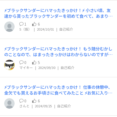
てる！ 職場で15時ごろにコーヒーと楽しんでいます ⚡ブ
ラックサンダー黒い秘密基地にひとこと！ のびのびとブ
⚡ブラックサンダーにハマったきっかけ！⚡️ 小さい頃、友
ラックサンダー愛を出せるので嬉しいです よろしくお願
達から貰ったブラックサンダーを初めて食べて、あまりに
いします
も美味しくてビックリした記憶があります🌩️それ以来ず
1
6
っとファンです。 ⚡お気に入りのフレーバーとお気に入り
S（仮）
|
2024/10/01
|
自己紹介
ポイント！⚡️ いつもの味が一番ですが、その次を挙げると
するなら「至福のバター」です🧈プレミアムな美味しさな
のにめちゃくちゃ安くて最強です。ガトーショコラも美味
⚡ブラックサンダーにハマったきっかけ！ もう随分むかし
しかった記憶🍫 ⚡いつもこんな時に食べてる！⚡️ 仕事前で
のことなので、はまったきっかけはわからないのですが、
す🖥️今やってる仕事は夜間の拘束時間が長くガッツリ食事
体操の内村選手がブラックサンダーがスキでいつもたべて
をとれないことも多いので、ブラックサンダーで甘いもの
0
5
ると報道されたとき、いや、おれもずっとたべてるし、俺
を補給して集中モードに入ります👓コスパが良く素早く
マイキー
|
2024/09/30
|
自己紹介
のほうが好きだしwwwっておもったので そのころにはハ
食べられて美味しいので重宝しています。（新しい味の捕
マっていたことは確実です。 黒い広報室時代は、部長ま
獲もこのタイミングで行うことが多いです。仕事の合間に
でランクがあがりました。 グッズ販売の考案、社長プレ
味の進化や限定フレーバーの季節の移り変わりを味わうこ
⚡ブラックサンダーにハマったきっかけ！ 仕事の休憩中、
ゼンまでやらせてもらったり いろいろと関わらせてもら
とができます。） そして、いつもではないのですが、自
金欠でも買えるお手頃さに食べてみたこと ⚡お気に入りの
って、ズブズブにはまりきってます！！
分へのご褒美に「箱買い」をすることもあります。自分の
フレーバーとお気に入りポイント！ ガトーショコラ（し
0
6
家にブラックサンダーの箱があるというシチュエーション
っとりが大好き）、ジャンドゥーヤ（もともとジャンドゥ
さんと
|
2024/09/25
|
自己紹介
は特別感があって最高です。 ⚡ブラックサンダー黒い秘密
ーヤが大好き）、ビター（おつまみにも合う） ⚡いつもこ
基地にひとこと！⚡️ ブラックサンダーのお話、たくさんし
んな時に食べてる！ 仕事の合間、一息つきたい時、気合