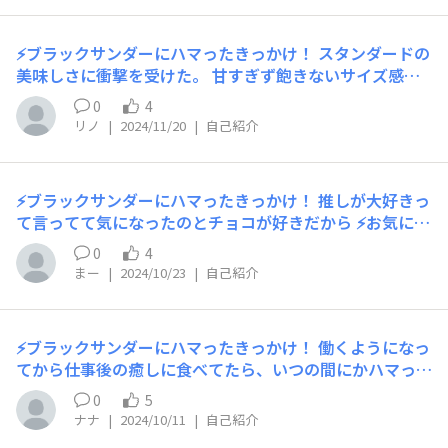
す！ ⚡ブラックサンダー黒い秘密基地にひとこと！ サン
クスギビング ＵＰＬＯＡＤよろしく！
⚡ブラックサンダーにハマったきっかけ！ スタンダードの
美味しさに衝撃を受けた。 甘すぎず飽きないサイズ感と
ザクザク感が 個人的に貰って嬉しいお菓子第1位です。 ⚡
0
4
お気に入りのフレーバーとお気に入りポイント！ 抹茶の
リノ
|
2024/11/20
|
自己紹介
サンダーと紫いもサンダー ちょうど良い抹茶感で苦味と
甘味の美味しさに痺れます。 食べた時に口の中に広がる
香りや味が最高に美味しい。あまりの美味しさに頭がビリ
⚡ブラックサンダーにハマったきっかけ！ 推しが大好きっ
ビリします。 ⚡いつもこんな時に食べてる！ 疲れた時に食
て言ってて気になったのとチョコが好きだから ⚡お気に入
べる。体内ストレスをサンダーで吹っ飛ばし！ ⚡ブラック
りのフレーバーとお気に入りポイント！ キャラメル・メ
サンダー黒い秘密基地にひとこと！ 密かにサンダー食べ
0
4
ープル レギュラーのブラックサンダーとはまた違う甘さ
ましょう。美味すぎて周りにバレちゃいそうw
まー
|
2024/10/23
|
自己紹介
が好き ⚡いつもこんな時に食べてる！ 仕事で疲れた時に
食べてる ⚡ブラックサンダー黒い秘密基地にひとこと！
ブラックサンダーをこれからも応援していきます
⚡ブラックサンダーにハマったきっかけ！ 働くようになっ
てから仕事後の癒しに食べてたら、いつの間にかハマって
ました ⚡お気に入りのフレーバーとお気に入りポイント！
0
5
イチゴです！あの甘酸っぱさがたまりません ⚡いつもこん
ナナ
|
2024/10/11
|
自己紹介
な時に食べてる！ 食後のデザート ⚡ブラックサンダー黒