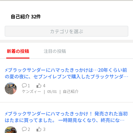
自己紹介 32件
カテゴリを選ぶ
新着の投稿
注目の投稿
⚡ブラックサンダーにハマったきっかけは…20年くらい前
の夏の夜に、セブンイレブンで購入したブラックサンダー
アイスです。この頃の私は、ブラックサンダーはアイスク
1
4
リームの商品名だと２年くらいずぅ〜っと思い込んでいま
ケンズィー
|
05/01
|
自己紹介
した。ちなみに、この時食べたアイスで治療済の虫歯が欠
けました😱
⚡ブラックサンダーにハマったきっかけ！ 発売された当初
はたまに買ってました。 一時期見なくなり、終売になっ
たのかな？って思っていたら、売っているのを見つけてち
2
3