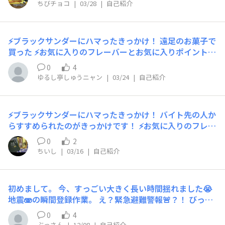
ょっと再熱です😊 ガラケーからスマホを持つようにな
ちびチョコ
|
03/28
|
自己紹介
り、当時はエックス(旧Twitter)にハマっていたのもあっ
てブラックサンダーを投稿しまくっていたら、当時のブラ
ックサンダー公式さん(旧黒い広報室室長？)からフォロー
⚡ブラックサンダーにハマったきっかけ！ 遠足のお菓子で
されて、コメントをする度に返信をしてくれていたので、
買った ⚡お気に入りのフレーバーとお気に入りポイント！
こちらは一般人なのに無視せずにちゃんと返信してくれる
抹茶 ⚡いつもこんな時に食べてる！ 家でまったり中、コ
立派な会社なんだなぁって思ったのでさらに買うようにな
0
4
ーヒーorカフェオレ ⚡ブラックサンダー黒い秘密基地にひ
って今に至ります🤣 ⚡お気に入りのフレーバーとお気に入
ゆるし亭しゅうニャン
|
03/24
|
自己紹介
とこと！ 秘密結社👍️
りポイント！ 噛んだ時にザクザクだけではなくコリッと
感があるアーモンドのサンダーとかナッツ系のサンダーが
お気に入りです👍 ⚡いつもこんな時に食べてる！ 仕事の
⚡ブラックサンダーにハマったきっかけ！ バイト先の人か
時の休憩時や寝る前に糖分は取らない方が良いと聞いたの
らすすめられたのがきっかけです！ ⚡お気に入りのフレー
で仕事が休みの日の帰宅後(早朝)に食べる事が多いです😊
バーとお気に入りポイント！ やっぱりスタンダードな味
0
2
⚡ブラックサンダー黒い秘密基地にひとこと！ 今まで同様
がですけど昔の黒のブラックサンダーが好きでした。甘さ
ちいし
|
03/16
|
自己紹介
に投稿していきたいと思ってるんで、よろしくお願いしま
ひかえめで。 ⚡いつもこんな時に食べてる！ 夕方の買い
す🙇‍♂️
物前に午後の活力に笑 ⚡ブラックサンダー黒い秘密基地に
ひとこと！ 20年くらい応援し続けてます。よろしくお願
初めまして。 今、すっごい大きく長い時間揺れました😭
いします。
地震🫨の瞬間登録作業。 え？緊急避難警報🚨？！ びっく
りしました。 リアルしゃちょーさんがお若くて襟巻き🧣
0
4
がびっくりしました🤭お似合いです♪ 東京工場が、大学
ぶっさん
|
12/08
|
自己紹介