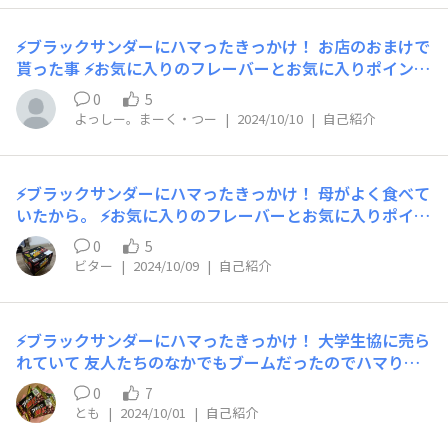
い秘密基地にひとこと！ ブラックサンダー大好きです！
宜しくお願いいたします
⚡ブラックサンダーにハマったきっかけ！ お店のおまけで
貰った事 ⚡お気に入りのフレーバーとお気に入りポイン
ト！ 程よい甘さ🍫💓 ⚡いつもこんな時に食べてる！ gam
0
5
eしてる時の糖分補給 ⚡ブラックサンダー黒い秘密基地に
よっしー。まーく・つー
|
2024/10/10
|
自己紹介
ひとこと！ よろしくお願いします😊
⚡ブラックサンダーにハマったきっかけ！ 母がよく食べて
いたから。 ⚡お気に入りのフレーバーとお気に入りポイン
ト！ ブラックサンダービター ⚡いつもこんな時に食べて
0
5
る！ 食べたいとき ⚡ブラックサンダー黒い秘密基地にひ
ビター
|
2024/10/09
|
自己紹介
とこと！ 友達があまりチョコが好きじゃないらしいので
みなさんと語り合えたらなぁ、と思っています
⚡ブラックサンダーにハマったきっかけ！ 大学生協に売ら
れていて 友人たちのなかでもブームだったのでハマりま
した ⚡お気に入りのフレーバーとお気に入りポイント！
0
7
ノーマルブラックサンダーが好きです チョコとビスケッ
とも
|
2024/10/01
|
自己紹介
トの組み合わせが良くて飽きない ⚡いつもこんな時に食べ