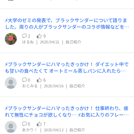
ーとお気に入りポイント！ 選ぶことも難しいけど…クッ
キー&クリームサンダー が最近のお気に入りです。外袋か
ら購買欲を駆り立てられ、食べてみても、口角上がる美味
⚡大学のゼミの発表で、ブラックサンダーについて語りま
しさでした。 ⚡いつもこんな時に食べてる！ 15時のおや
した。周りの人がブラックサンダーのコラボ情報などを教
つには何かしらのブラックサンダー⚡️を頂いております。
えてくれるようになりました^^ コメダ珈琲とのコラボ
⚡ブラックサンダー黒い秘密基地にひとこと！ ファンサイ
2
9
も、もちろん追いかけます！
トが開設されてから、なかなか行動が起こせずにいまし
はるね
|
2025/04/21
|
自己紹介
た。よろしくお願いいたします。
⚡ブラックサンダーにハマったきっかけ！ ダイエット中で
も甘いの食べたくて オートミール蒸しパンに入れたら美
味しかった😄 ⚡お気に入りのフレーバーとお気に入りポイ
0
6
ント！ 抹茶の真髄 抹茶の濃厚な旨味や渋みをブラックサ
おとみる
|
2025/04/16
|
自己紹介
ンダーが包み込むところが好き♡ ⚡いつもこんな時に食べ
てる！ 朝時々オートミール蒸しパンに入れて食べてます
⚡ブラックサンダー黒い秘密基地にひとこと！ 秘密基地！
⚡ブラックサンダーにハマったきっかけ！ 仕事終わり、疲
ネーミングが((*p'∀'q))ﾜｸﾜｸ♬です
れて無性にチョコが欲しくなり… ⚡お気に入りのフレーバ
ーとお気に入りポイント！ ガトーショコラ💕ケーキ屋さ
0
7
んのガトーショコラに劣らないくらいおいしい！ ⚡いつも
あかり！
|
2025/04/12
|
自己紹介