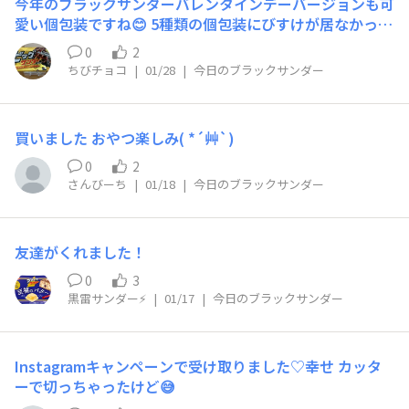
今年のブラックサンダーバレンタインデーバージョンも可
愛い個包装ですね😊 5種類の個包装にびすけが居なかった
けど、パッケージにはちゃんと居たので良かったです😊
0
2
ちびチョコ
|
01/28
|
今日のブラックサンダー
買いました おやつ楽しみ( *´艸`)
0
2
さんびーち
|
01/18
|
今日のブラックサンダー
友達がくれました！
0
3
黒雷サンダー⚡️
|
01/17
|
今日のブラックサンダー
Instagramキャンペーンで受け取りました♡幸せ カッタ
ーで切っちゃったけど😅