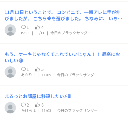
11月11日ということで、 コンビニで、一瞬アレに手が伸
びましたが、 こちら🍓を選びました。 ちなみに、 いちご
は英語でストロベリーだけど、 定義上「ベリー」ではな
1
4
いことを知りました。 「ニュー！ベリー！ハッピ
ISSEI
|
11/11
|
今日のブラックサンダー
ー！！」を なんとなく調べて得た豆知識でした^_^
もう、ケーキじゃなくてこれでいいじゃん！！ 最高にお
いしい😆
1
5
あかり！
|
11/05
|
今日のブラックサンダー
まるっとお部屋に移設したい⚡️🍫
2
6
たけちよ
|
11/03
|
今日のブラックサンダー