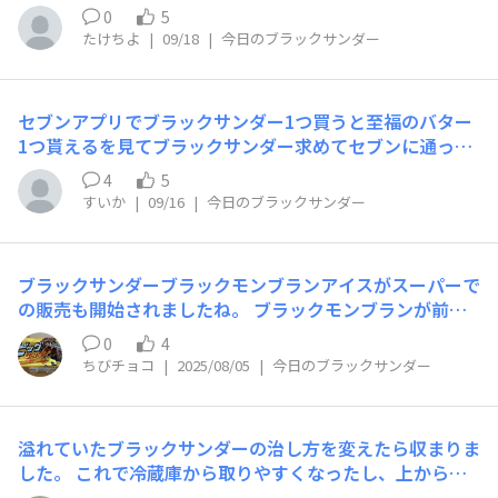
0
5
たけちよ
|
09/18
|
今日のブラックサンダー
セブンアプリでブラックサンダー1つ買うと至福のバター
1つ貰えるを見てブラックサンダー求めてセブンに通って
ます。売り切れ店舗も多く、あるだけ買うようになりまし
4
5
た。昨日ラッキーな事に箱買いできました〜✧⁠◝⁠(⁠⁰⁠▿⁠⁰⁠)⁠◜⁠✧
すいか
|
09/16
|
今日のブラックサンダー
レジの方も「お得ですよね〜」と共感しレシートの長さに
笑いました。 あっという間に食べてしまい又、箱買い行
きます!
ブラックサンダーブラックモンブランアイスがスーパーで
の販売も開始されましたね。 ブラックモンブランが前回
コラボしたアイス(ノーコーヒー)は福岡の企業なのに家の
0
4
近くのトライアル(福岡発のスーパー)では販売してなかっ
ちびチョコ
|
2025/08/05
|
今日のブラックサンダー
たけどブラックサンダーブラックモンブランは売ってまし
た😊 やっぱりコンビニで買うよりスーパーの方が安いで
すね👍
溢れていたブラックサンダーの治し方を変えたら収まりま
した。 これで冷蔵庫から取りやすくなったし、上から見
たらパッケージの色でどの味かが一目瞭然。 選びやすく