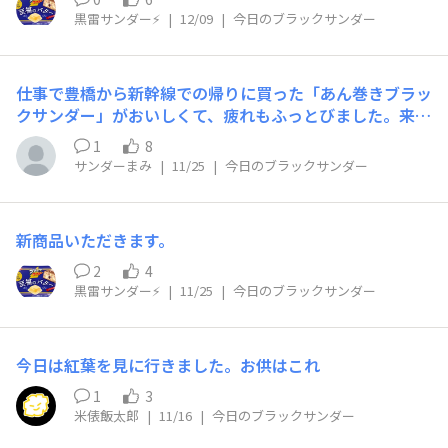
黒雷サンダー⚡️
|
12/09
|
今日のブラックサンダー
仕事で豊橋から新幹線での帰りに買った「あん巻きブラッ
クサンダー」がおいしくて、疲れもふっとびました。来月
も行くので購入します。
1
8
サンダーまみ
|
11/25
|
今日のブラックサンダー
新商品いただきます。
2
4
黒雷サンダー⚡️
|
11/25
|
今日のブラックサンダー
今日は紅葉を見に行きました。お供はこれ
1
3
米俵飯太郎
|
11/16
|
今日のブラックサンダー