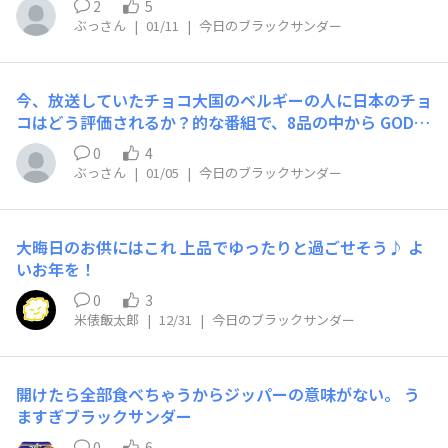
2
5
ぶっさん
|
01/11
|
今日のブラックサンダー
今、放送していたチョコ大国のベルギーの人に日本のチョ
コはどう評価されるか？的な番組で、8品の中から GODIV
☆本店の店長さんの選んだのが、 なんと、、ブラックサ
0
4
ンダーでした╰(´︶`)╯ わぁ！超すごい！ 他のは酷評で
ぶっさん
|
01/05
|
今日のブラックサンダー
したが、好き…って言っていたのを見て家族が食べたい今
ブラックサンダー食べたい！と笑😆 今、同点1位なので、
引き続き視聴してます📺 8点の中で一位日本代表になり、
大晦日のお供にはこれ 上品でゆったりと過ごせそう♪ よ
ベルギーのチョコ1位との対決で、なんと、2対1で、ブラ
いお年を！
ックサンダーが選ばれました╰(´︶`)╯ 凄いです✨ 明日
箱買いしてきます🤣
0
3
米俵飯太郎
|
12/31
|
今日のブラックサンダー
開けたら全部食べちゃうからジッパーの意味がない。 う
ますぎブラックサンダー
0
6