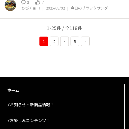
0
7
なったから整理した甲斐がありました😊
ちびチョコ
|
2025/08/02
|
今日のブラックサンダー
1-25件 / 全118件
1
2
…
5
›
ホーム
⚡お知らせ・新商品情報！
⚡お楽しみコンテンツ！