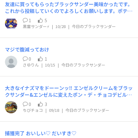
友達に買ってもらったブラックサンダー美味かったです。
これから投稿していくのでよろしくお願いします。ポテチ
は気にしないでください
1
5
黒雷サンダー⚡️
|
10/28
|
今日のブラックサンダー
マジで腹減っておけ
0
1
さゆりん
|
10/15
|
今日のブラックサンダー
大きなイナズマをドーーンッ‼️ エンゼルクリームをブラッ
クサンダー&エンゼルに変えたポン・デ・チョコデビル。
ブラックサンダー&エンゼルと仲良く記念撮影🤣 ザクザク
0
3
は無かったけど安定した美味しさでした👍
ちびチョコ
|
09/18
|
今日のブラックサンダー
捕獲完了 おいしい♡ だいすき♡