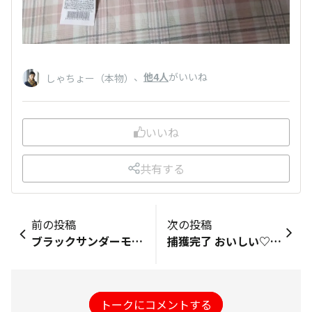
、
他4人
がいいね
しゃちょー（本物）
いいね
共有する
前の投稿
次の投稿
ブラックサンダーモンスターを捕獲しました🍫⚡️ 発売初日の急用に続いて２日目も買いに行けそうになかったから早朝5時半過ぎに県一を誇る某駅構内にあるミスタードーナツへ🍩 ザクザクでもブラックサンダーのザクザクとは何かが違う新鮮なザクザクで美味しかったです。 僕はブラックサンダー&amp;エンゼルが1番良かったです😊
捕獲完了 おいしい♡ だいすき♡
トークにコメントする