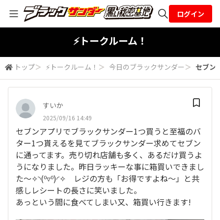
ログイン
全体検索
⚡トークルーム！
トップ
＞
⚡トークルーム！
＞
今日のブラックサンダー
＞
セブン
検索
すいか
2025/09/16 14:49
セブンアプリでブラックサンダー1つ買うと至福のバ
ター1つ貰えるを見てブラックサンダー求めてセブン
に通ってます。売り切れ店舗も多く、あるだけ買うよ
うになりました。昨日ラッキーな事に箱買いできまし
た〜✧⁠◝⁠(⁠⁰⁠▿⁠⁰⁠)⁠◜⁠✧ レジの方も「お得ですよね〜」と共
感しレシートの長さに笑いました。
あっという間に食べてしまい又、箱買い行きます!