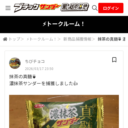
ログイン
全体検索
⚡トークルーム！
トップ
＞
⚡トークルーム！
＞
新商品捕獲情報
＞
抹茶の真髄🍵 
検索
ちびチョコ
2026/03/17 23:50
抹茶の真髄🍵
濃抹茶サンダーを捕獲しました👍