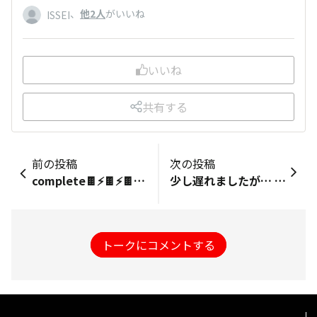
、
他2人
がいいね
ISSEI
いいね
共有する
前の投稿
次の投稿
complete🍫⚡️🍫⚡️🍫 電動自転車はさすがに断念…ww
少し遅れましたが… 初投稿します
トークにコメントする