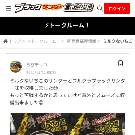
ログイン
全体検索
⚡トークルーム！
トップ
＞
⚡トークルーム！
＞
新商品捕獲情報
＞
ミルクないちごの
検索
ちびチョコ
2025/11/11 08:27
ミルクないちごのサンダーとフルグラブラックサンダ
ー味を収穫しました😊
もっと苦戦するかと思ってたけど意外とスムーズに収
穫出来ました😊