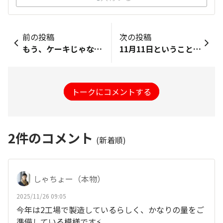
前の投稿
次の投稿
もう、ケーキじゃなくてこれでいいじゃん！！ 最高においしい😆
11月11日ということで、 コンビニで、一瞬アレに手が伸びましたが、 こちら🍓を選びました。 ちなみに、 いちごは英語でストロベリーだけど、 定義上「ベリー」ではないことを知りました。 「ニュー！ベリー！ハッピー！！」を なんとなく調べて得た豆知識でした^_^
トークにコメントする
2
件のコメント
(新着順)
しゃちょー（本物）
2025/11/26 09:05
今年は2工場で製造しているらしく、かなりの量をご
準備している模様です⚡️