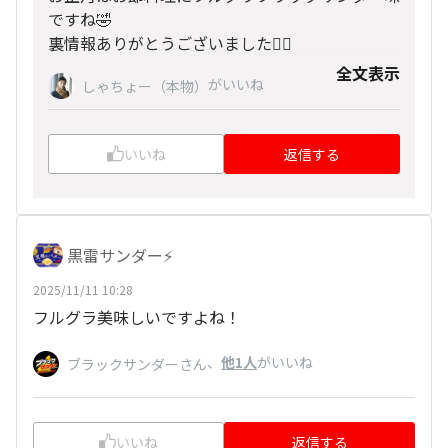
ですね🤣
裏情報ありがとうございました🙇‍♂️
全文表示
がいいね
しゃちょー（本物）
いいね
返信する
黒雷サンダー⚡️
2025/11/11 10:28
フルグラ美味しいですよね！
、
他1人
がいいね
ブラックサンダーさん
いいね
返信する