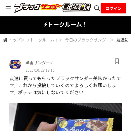
ログイン
全体検索
⚡トークルーム！
トップ
＞
⚡トークルーム！
＞
今日のブラックサンダー
＞
友達に
検索
黒雷サンダー⚡️
2025/10/28 19:15
友達に買ってもらったブラックサンダー美味かったで
す。これから投稿していくのでよろしくお願いしま
す。ポテチは気にしないでください