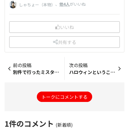
、
他4人
がいいね
しゃちょー（本物）
いいね
共有する
前の投稿
次の投稿
別件で行ったミスターマックスで発見しました。 「探すのをやめた時、見つかることもよくある話で」って歌の歌詞にありますが、探すのを諦めていたわけではないけど、なかなか見つからなかったので捕獲出来て良かったです😊
ハロウィンということでミスドのブラックサンダーを買ってきました。 ナットオーダー限定という猫耳ドーナツが可愛いです。噂によるとカロリーがものすごいらしいですが……。
トークにコメントする
1
件のコメント
(新着順)