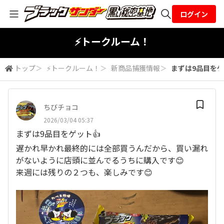
ログイン
全体検索
⚡トークルーム！
トップ
＞
⚡トークルーム！
＞
新商品捕獲情報
＞
まずは9品目をゲッ
検索
ちびチョコ
2026/03/04 05:37
まずは9品目をゲット👍
遅かれ早かれ最終的には全部買うんだから、買い漏れ
がないように店頭に並んでるうちに購入です😊
来週には残りの２つも、楽しみです😊