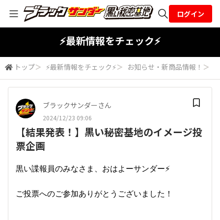
ログイン
全体検索
⚡最新情報をチェック⚡
トップ
＞
⚡最新情報をチェック⚡
＞
お知らせ・新商品情報！
＞
検索
ブラックサンダーさん
2024/12/23 09:06
【結果発表！】黒い秘密基地のイメージ投
票企画
黒い諜報員のみなさま、おはよーサンダー⚡
ご投票へのご参加ありがとうございました！