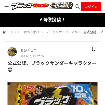
ログイン
全体検索
⚡画像投稿！
トップ
＞
⚡画像投稿！
＞
ブラックサンダーと私
＞
公式公認、ブ
検索
ちびチョコ
2025/10/12 07:59
公式公認、ブラックサンダーキャラクター
😊