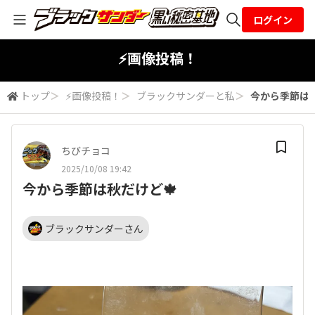
ログイン
全体検索
⚡画像投稿！
トップ
＞
⚡画像投稿！
＞
ブラックサンダーと私
＞
今から季節は秋
検索
ちびチョコ
2025/10/08 19:42
今から季節は秋だけど🍁
ブラックサンダーさん