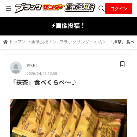
ログイン
全体検索
⚡画像投稿！
トップ
＞
⚡画像投稿！
＞
ブラックサンダーと私
＞
「抹茶」食べ
検索
ISSEI
2026/04/01 12:59
「抹茶」食べくらべ〜♪