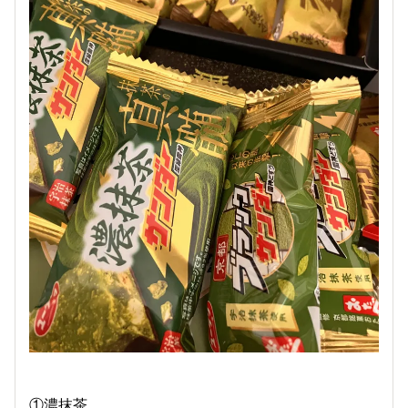
①濃抹茶、