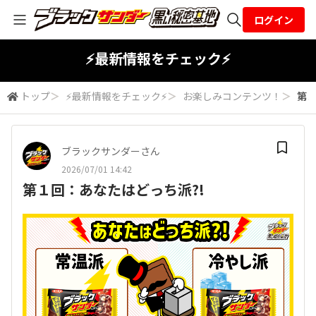
ログイン
全体検索
⚡最新情報をチェック⚡
トップ
＞
⚡最新情報をチェック⚡
＞
お楽しみコンテンツ！
＞
第１
検索
ブラックサンダーさん
2026/07/01 14:42
第１回：あなたはどっち派?!