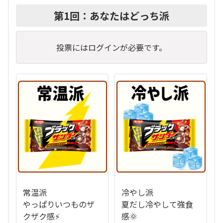
第1回：あなたはどっち派
投票にはログインが必要です。
常温派
冷やし派
やっぱりいつものザ
夏だし冷やして強食
クザク感⚡
感🌞