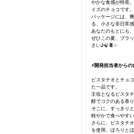
やかな食感が特長
イズのチョコです
パッケージには、
る、小さな非日常
あなたのもとにも、
ぜひこの夏、ブラ
さい♪🍃🍫✨
⚡
開発担当者からの
ピスタチオとチョ
た一品です。
主役となるピスタチ
醇でコクのある香
そこに、すっきり
軽やかで食べやす
さらに、ピスタチ
を使用。ほろりと