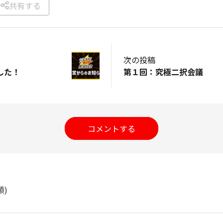
共有する
次の投稿
した！
第１回：究極二択会議
コメントする
順)