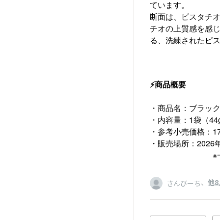
ています。
断面は、ピスタチ
チオの上質感を感
る、洗練されたピ
⚡商品概要
・商品名：ブラッ
・内容量：1袋（44
・参考小売価格：1
・販売場所：202
※一部取扱い
、
他8
さんびーち