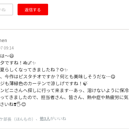
いね
返信する
men
7 09:14
は～😃
夕ですね！🎋🌌✨
夏らしくなってきましたね？🌻✨
、今作はピスタチオですか？何とも美味しそうだな…😋
ジも薄緑色のカーテンで涼しげですね！🍃
ンビニさんへ探しに行って来ます…あっ、溶けないように保冷
ってきましたので、担当者さん、皆さん、熱中症や熱疲労に気
いね❣️🖐😊
、
他3人
がいいね
ケ部長（ほんもの）