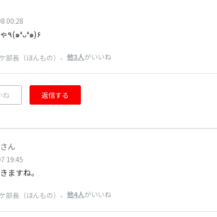
8 00:28
買わなきゃ٩(๑❛ᴗ❛๑)۶
、
他3人
がいいね
ケ部長（ほんもの）
いね
返信する
さん
7 19:45
きますね。
、
他4人
がいいね
ケ部長（ほんもの）