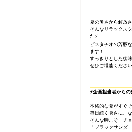
夏の暑さから解放
そんなリラックス
た⚡
ピスタチオの芳醇
ます！
すっきりとした後
ぜひご堪能ください
⚡
企画担当者からの
本格的な夏がすぐそ
毎日続く暑さに、
そんな時こそ、チ
「ブラックサンダー