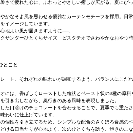
。暑さで疲れた心に、ふわっとやさしい癒しが広がる、夏にぴ
。
爽やかなそよ風を思わせる優雅なカーテンモチーフを採用。日
感をイメージしています。
心地よい風が届きますように──。
ックサンダーひとくちサイズ ピスタチオでさわやかなおやつ
ひとこと
コレート、それぞれの味わいが調和するよう、バランスにこだ
オには、香ばしくローストした粒状とペースト状の2種の原料
りを引き出しながら、奥行きのある風味を表現しました。
とした口溶けのチョコレートを合わせることで、夏季でも重た
い味わいに仕上げています。
オの個性を引き立てるため、シンプルな配合のさくほろ食感の
ほどける口当たりが心地よく、次のひとくちを誘う、飽きのこ