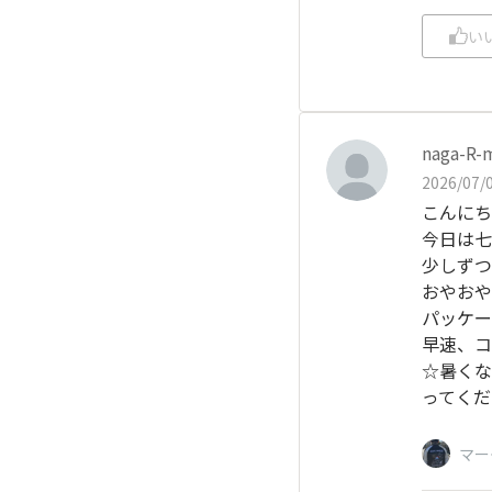
い
naga-R-
2026/07/0
こんにち
今日は七
少しずつ
おやおや
パッケー
早速、コ
☆暑くな
ってくださ
マー